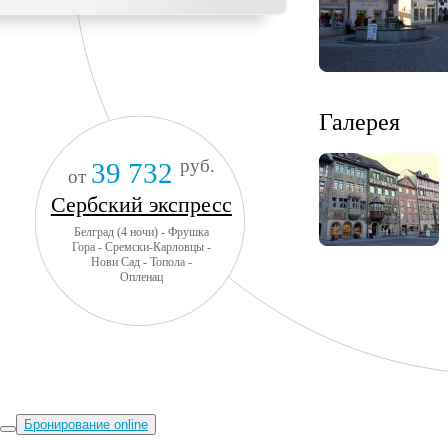
Галерея
руб.
39 732
от
Сербский экспресс
Белград (4 ночи) - Фрушка
Гора - Сремски-Карловцы -
Нови Сад - Топола -
Опленац
Бронирование online