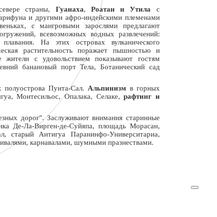
евере страны,
Гуанаха
,
Роатан и Утила
с
арифуна и другими афро-индейскими племенами
веньках, с мангровыми зарослями предлагают
огружений, всевозможных водных развлечений:
, плавания. На этих островах вулканического
ческая растительность поражает пышностью и
е жители с удовольствием показывают гостям
ревний банановый порт Тела, Ботанический сад
х полуострова Пунта-Сал.
Альпинизм
в горных
ягуа, Монтесильос, Опалака, Селаке,
рафтинг и
езных дорог". Заслуживают внимания старинные
ика Де-Ла-Вирген-де-Суйяпа, площадь Морасан,
ал, старый Антигуа Паранинфо-Университариа,
стивалями, карнавалами, шумными празнествами.