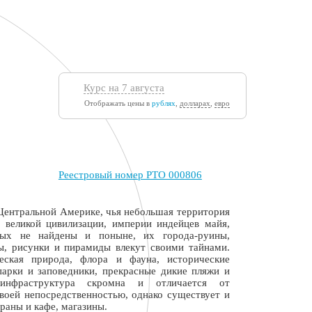
Курс на 7 августа
Отображать цены в
рублях
,
долларах
,
евро
Реестровый номер РТО 000806
 Центральной Америке, чья небольшая территория
 великой цивилизации, империи индейцев майя,
рых не найдены и поныне, их города-руины,
ы, рисунки и пирамиды влекут своими тайнами.
еская природа, флора и фауна, исторические
парки и заповедники, прекрасные дикие пляжи и
 инфраструктура скромна и отличается от
своей непосредственностью, однако существует и
раны и кафе, магазины.