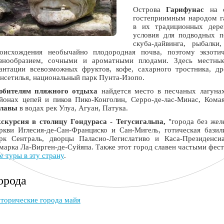
Острова
Гарифунас
на с
гостеприимным народом г
в их традиционных дере
условия для подводных п
скуба-дайвинга, рыбалки
оисхождения необычайно плодородная почва, поэтому экзоти
знообразием, сочными и ароматными плодами. Здесь местны
антации всевозможных фруктов, кофе, сахарного тростника, д
нсетилья, национальный парк Пунта-Изопо.
бителям пляжного отдыха
найдется место в песчаных лагуна
йонах цепей и пиков Пико-Конголин, Серро-де-лас-Минас, Кома
плавы
в водах рек Улуа, Агуан, Патука.
скурсия в столицу Гондураса - Тегусигальпа,
"города без жел
ркви Иглесия-де-Сан-Франциско и Сан-Мигель, готическая базил
рк Сентраль, дворцы Паласио-Легислативо и Каса-Президенси
марка Ла-Вирген-де-Суйяпа. Также этот город славен частыми фе
е туры в эту страну
.
орода
торические города майя