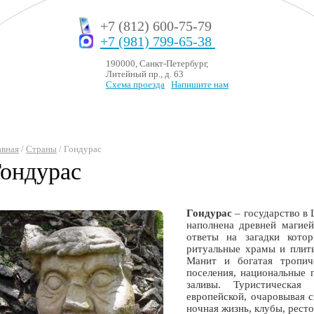
+7 (812) 600-75-79
+7 (981) 799-65-38
190000, Санкт-Петербург,
Литейный пр., д. 63
Схема проезда
Напишите нам
авная
/
Страны
/ Гондурас
ондурас
Гондурас
– государство в
наполнена древней магией
ответы на загадки кото
ритуальные храмы и плит
Манит и богатая тропич
поселения, национальные 
заливы. Туристическая
европейской, очаровывая 
ночная жизнь, клубы, ресто