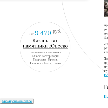
пр
ра
руб.
9 470
от
пл
Ла
Казань- все
Лю
памятники Юнеско
ра
с
Включены все памятники
Юнеско на территории
Эк
Татарстана - Кремль,
це
Свияжск и Болгар + авиа
па
яр
Вс
Г
Ис
Бронирование online