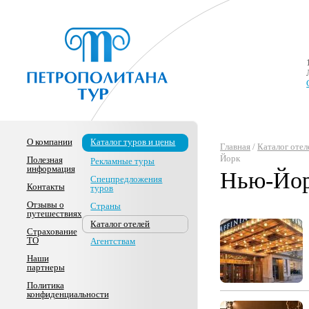
О компании
Каталог туров и цены
Главная
/
Каталог отел
Йорк
Полезная
Рекламные туры
информация
Нью-Йо
Спецпредложения
Контакты
туров
Отзывы о
Страны
путешествиях
Каталог отелей
Страхование
ТО
Агентствам
Наши
партнеры
Политика
конфиденциальности