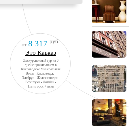
руб.
8 317
от
Это Кавказ
Экскурсионный тур на 6
дней с проживанием в
Кисловодске Минеральные
Воды - Кисловодск -
Эльбрус - Железноводск -
Ессентуки - Домбай -
Пятигорск + авиа