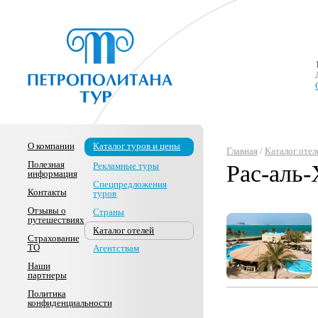
О компании
Каталог туров и цены
Главная
/
Каталог отел
Полезная
Рекламные туры
Рас-аль
информация
Спецпредложения
Контакты
туров
Отзывы о
Страны
путешествиях
Каталог отелей
Страхование
ТО
Агентствам
Наши
партнеры
Политика
конфиденциальности