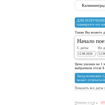
Калининград
ДЛЯ ПОЛУЧЕНИЯ
планируете его на
Также Вы можете до
Начало пое
С даты:
По д
/
Цена указана на 1 
выбранном отеле
5
Заезд возможен 12
может отличаться
Показать все даты 
Название отеля
SP