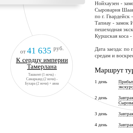
Нойхаузен - зам
Сыроварня Шаак
по г. Гвардейск 
Тапиау - замок 
пешеходная экск
Куршская коса -
руб.
41 635
Дата заезда: по
от
средам и воскре
К сердцу империи
Тамерлана
Маршрут ту
Ташкент (1 ночь) -
Самарканд (2 ночи) -
1 день
Прибыт
Бухара (2 ночи) + авиа
экскур
2 день
Завтра
Сырова
3 день
Завтра
4 день
Завтрак