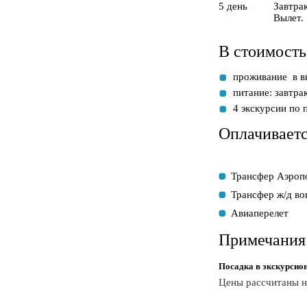
5 день
Завтра
Вылет.
В стоимость
проживание в в
питание: завтра
4 экскурсии по
Оплачиваетс
Трансфер Аэропо
Трансфер ж/д во
Авиаперелет
Примечания
Посадка в экскурсион
Цены рассчитаны н