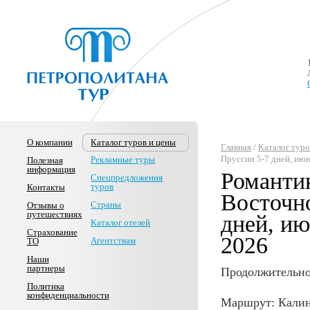
О компании
Каталог туров и цены
Главная
/
Каталог туро
Пруссии 5-7 дней, июн
Рекламные туры
Полезная
информация
Романтик
Спецпредложения
туров
Контакты
Восточн
Страны
Отзывы о
путешествиях
дней, ию
Каталог отелей
Страхование
2026
Агентствам
ТО
Наши
партнеры
Продолжительнос
Политика
конфиденциальности
Маршрут: Калин