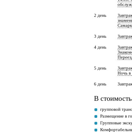
обслуж
2 день
Завтра
знамен
Самарк
3 день
Завтра
4 день
Завтра
Знаком
Переез
5 день
Завтра
Ночь в
6 день
Завтрак
В стоимость
групповой транс
Размещение в го
Групповые экску
Комфортабельны