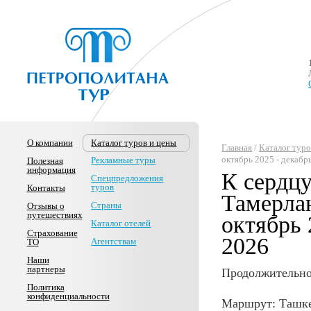
О компании
Каталог туров и цены
Главная
/
Каталог туро
октябрь 2025 - декабр
Рекламные туры
Полезная
информация
К сердц
Спецпредложения
туров
Контакты
Тамерлан
Страны
Отзывы о
путешествиях
октябрь 
Каталог отелей
Страхование
2026
Агентствам
ТО
Наши
партнеры
Продолжительнос
Политика
конфиденциальности
Маршрут: Ташкен