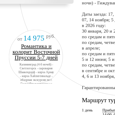
ночи) - Гиждува
Даты заезда: 17, 
07, 14 ноября; 5
в 2026 году:
30 января, 20 и
руб.
14 975
по средам и пятн
от
по средам, четв
Романтика и
в апреле;
колорит Восточной
по средам и пятн
Пруссии 5-7 дней
5 и 12 июня; 5 и
по средам, четв
Калининград (4-6 ночей) -
Светлогорск - сыроварня
в сентябре и окт
Шаакендорф - кирха Арнау
4, 6 и 13 ноября
- кирха Хайлигенвальде -
обзорная экскурсия по г.
Гвардейск и остановка у
Гарантированный
замка Тапиау - замок
Инстербург - замок
Георгенбург- г. Черняховск
Маршрут ту
- НП Куршская коса -
Зеленоградск + авиа
1 день
Прибыт
14:00.