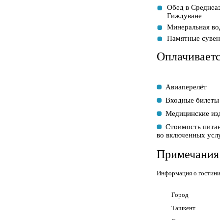
Обед в Среднеаз
Гиждуване
Минеральная вод
Памятные сувен
Оплачиваетс
Авиаперелёт
Входные билеты 
Медицинские изд
Стоимость питан
во включенных усл
Примечания
Информация о гостин
Город
Ташкент