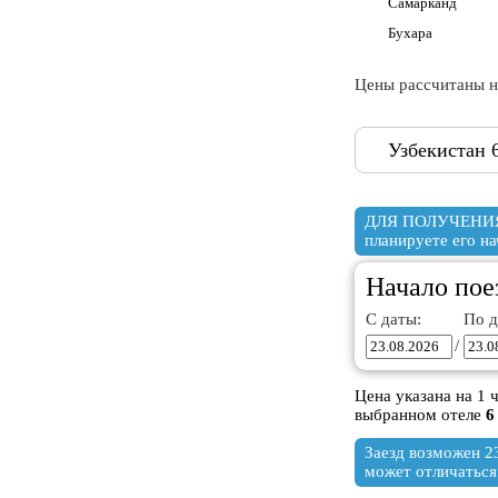
Самарканд
Бухара
Цены рассчитаны н
Узбекистан 
ДЛЯ ПОЛУЧЕНИЯ
планируете его на
Начало пое
С даты:
По д
/
Цена указана на 1 
выбранном отеле
6
Заезд возможен 23
может отличаться