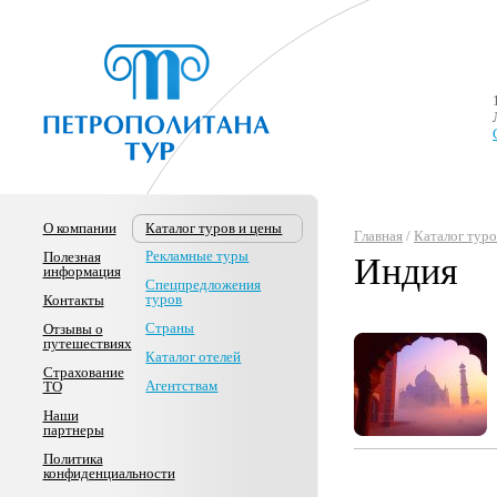
О компании
Каталог туров и цены
Главная
/
Каталог туро
Рекламные туры
Полезная
Индия
информация
Спецпредложения
туров
Контакты
Страны
Отзывы о
путешествиях
Каталог отелей
Страхование
Агентствам
ТО
Наши
партнеры
Политика
конфиденциальности