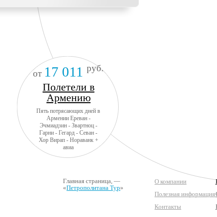
руб.
17 011
от
Полетели в
Армению
Пять потрясающих дней в
Армении Ереван -
Эчмиадзин - Звартноц -
Гарни - Гегард - Севан -
Хор Вирап - Нораванк +
авиа
Главная страница
, —
О компании
«
Петрополитана Тур
»
Полезная информация
Контакты