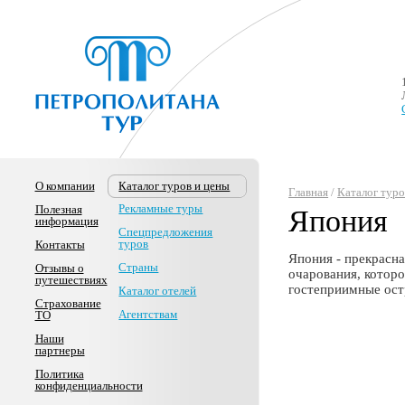
О компании
Каталог туров и цены
Главная
/
Каталог туро
Рекламные туры
Полезная
Япония
информация
Спецпредложения
туров
Контакты
Япония - прекрасна
Страны
Отзывы о
очарования, котор
путешествиях
гостеприимные ост
Каталог отелей
Страхование
Агентствам
ТО
Наши
партнеры
Политика
конфиденциальности