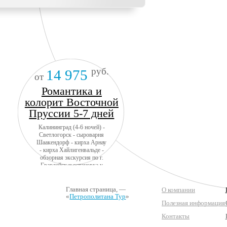
руб.
14 975
от
Романтика и
колорит Восточной
Пруссии 5-7 дней
Калининград (4-6 ночей) -
Светлогорск - сыроварня
Шаакендорф - кирха Арнау
- кирха Хайлигенвальде -
обзорная экскурсия по г.
Гвардейск и остановка у
замка Тапиау - замок
Инстербург - замок
Георгенбург- г. Черняховск
Главная страница
, —
О компании
- НП Куршская коса -
«
Петрополитана Тур
»
Полезная информация
Зеленоградск + авиа
Контакты