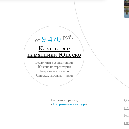
руб.
9 470
от
Казань- все
памятники Юнеско
Включены все памятники
Юнеско на территории
Татарстана - Кремль,
Свияжск и Болгар + авиа
Главная страница
, —
О 
«
Петрополитана Тур
»
По
Ко
От