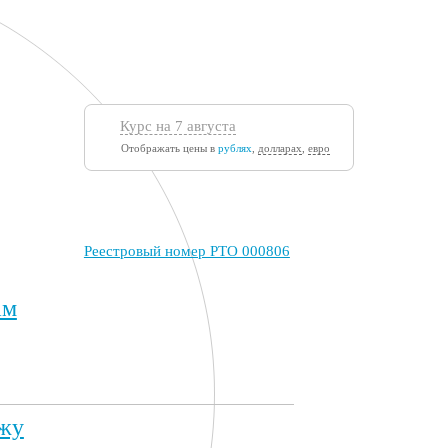
Курс на 7 августа
Отображать цены в
рублях
,
долларах
,
евро
Реестровый номер РТО 000806
ам
жу