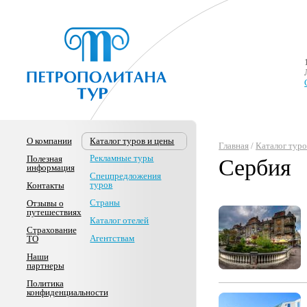
О компании
Каталог туров и цены
Главная
/
Каталог туро
Рекламные туры
Полезная
Сербия
информация
Спецпредложения
туров
Контакты
Страны
Отзывы о
путешествиях
Каталог отелей
Страхование
Агентствам
ТО
Наши
партнеры
Политика
конфиденциальности