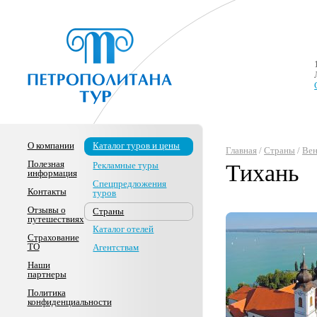
О компании
Каталог туров и цены
Главная
/
Страны
/
Вен
Полезная
Рекламные туры
Тихань
информация
Спецпредложения
Контакты
туров
Отзывы о
Страны
путешествиях
Каталог отелей
Страхование
ТО
Агентствам
Наши
партнеры
Политика
конфиденциальности