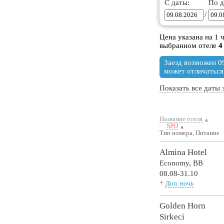
С даты:
По д
/
Цена указана на 1 
выбранном отеле
4
Заезд возможен 09
может отличаться
Показать все даты 
Название отеля
SPO
Тип номера, Питание
Almina Hotel
Economy,
BB
08.08-31.10
+
Доп. ночь
Golden Horn
Sirkeci