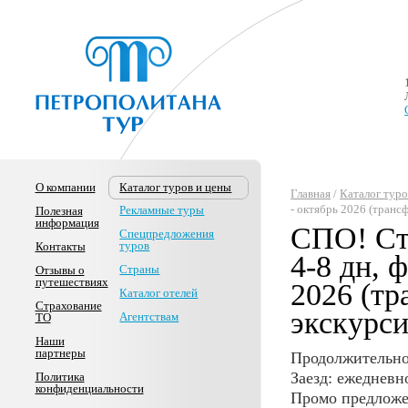
О компании
Каталог туров и цены
Главная
/
Каталог туро
- октябрь 2026 (транс
Рекламные туры
Полезная
информация
СПО! Ста
Спецпредложения
туров
Контакты
4-8 дн, 
Страны
Отзывы о
путешествиях
2026 (тр
Каталог отелей
Страхование
экскурси
Агентствам
ТО
Наши
партнеры
Продолжительнос
Заезд: ежедневн
Политика
конфиденциальности
Промо предложе