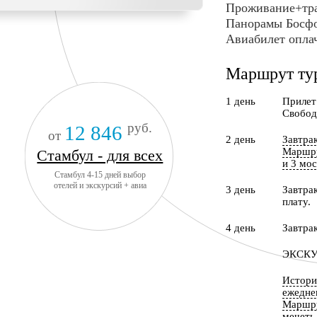
Проживание+тра
Панорамы Босфо
Авиабилет опла
Маршрут ту
1 день
Прилет 
Свобод
руб.
12 846
от
2 день
Завтра
Маршру
Стамбул - для всех
и 3 мо
Стамбул 4-15 дней выбор
отелей и экскурсий + авиа
3 день
Завтра
плату.
4 день
Завтрак
ЭКСКУ
Историч
ежедне
Маршру
мечеть