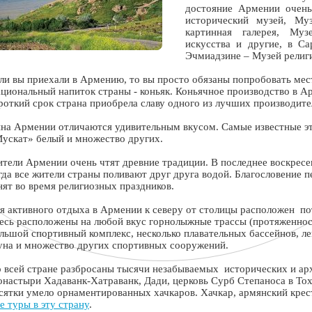
достояние Армении очень
исторический музей, Муз
картинная галерея, Муз
искусства и другие, в С
Эчмиадзине – Музей религи
ли вы приехали в Армению, то вы просто обязаны попробовать ме
циональный напиток страны - коньяк. Коньячное производство в Ар
роткий срок страна приобрела славу одного из лучших производите
на Армении отличаются удивительным вкусом. Самые известные э
ускат» белый и множество других.
тели Армении очень чтят древние традиции. В последнее воскресе
гда все жители страны поливают друг друга водой. Благословение 
нят во время религиозных праздников.
я активного отдыха в Армении к северу от столицы расположен п
есь расположены на любой вкус горнолыжные трассы (протяженност
льшой спортивный комплекс, несколько плавательных бассейнов, ле
уна и множество других спортивных сооружений.
 всей стране разбросаны тысячи незабываемых исторических и ар
настыри Хадаванк-Хатраванк, Дади, церковь Сурб Степаноса в Тох
сятки умело орнаментированных хачкаров. Хачкар, армянский крес
е туры в эту страну
.