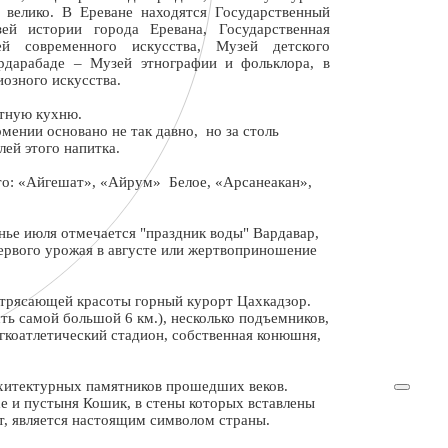
 велико. В Ереване находятся Государственный
ей истории города Еревана, Государственная
ей современного искусства, Музей детского
ардарабаде – Музей этнографии и фольклора, в
озного искусства.
стную кухню.
мении основано не так давно, но за столь
лей этого напитка.
то: «Айгешат», «Айрум» Белое, «Арсанеакан»,
нье июля отмечается "праздник воды" Вардавар,
первого урожая в августе или жертвоприношение
отрясающей красоты горный курорт Цахкадзор.
ь самой большой 6 км.), несколько подъемников,
гкоатлетический стадион, собственная конюшня,
хитектурных памятников прошедших веков.
е и пустыня Кошик, в стены которых вставлены
т, является настоящим символом страны.