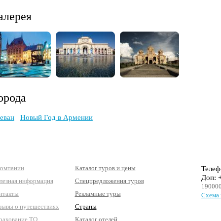
алерея
орода
еван
Новый Год в Армении
компании
Каталог туров и цены
Телеф
Доп: 
лезная информация
Спецпредложения туров
190000
нтакты
Рекламные туры
Схема 
зывы о путешествиях
Страны
рахование ТО
Каталог отелей