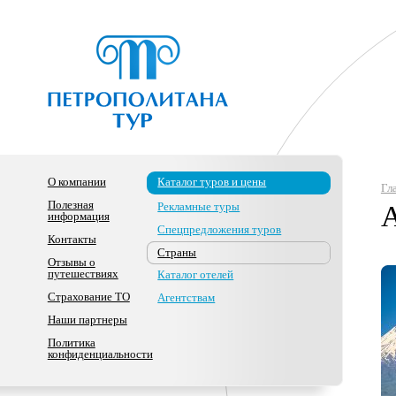
О компании
Каталог туров и цены
Гл
Полезная
Рекламные туры
информация
Спецпредложения туров
Контакты
Страны
Отзывы о
путешествиях
Каталог отелей
Страхование ТО
Агентствам
Наши партнеры
Политика
конфиденциальности