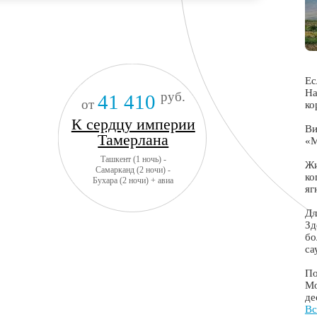
Ес
На
руб.
41 410
от
ко
К сердцу империи
Ви
Тамерлана
«М
Ташкент (1 ночь) -
Жи
Самарканд (2 ночи) -
ко
Бухара (2 ночи) + авиа
яг
Дл
Зд
бо
са
По
Мо
де
Вс