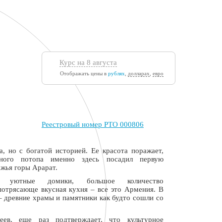
Курс на 8 августа
Отображать цены в
рублях
,
долларах
,
евро
Реестровый номер РТО 000806
, но с богатой историей. Ее красота поражает,
ного потопа именно здесь посадил первую
жья горы Арарат.
й, уютные домики, большое количество
потрясающе вкусная кухня – все это Армения. В
– древние храмы и памятники как будто сошли со
еев, еще раз подтверждает, что культурное