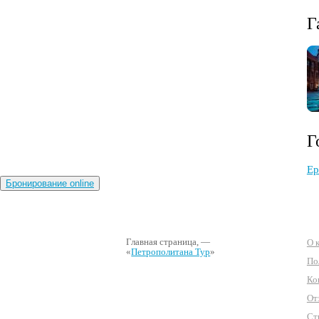
Г
Г
Ер
Бронирование online
Главная страница
, —
О 
«
Петрополитана Тур
»
По
Ко
От
Ст