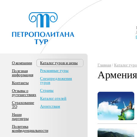
О компании
Каталог туров и цены
Главная
/
Каталог туро
Рекламные туры
Полезная
Армени
информация
Спецпредложения
туров
Контакты
Страны
Отзывы о
путешествиях
Каталог отелей
Страхование
Агентствам
ТО
Наши
партнеры
Политика
конфиденциальности