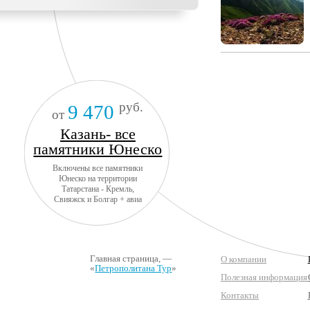
руб.
9 470
от
Казань- все
памятники Юнеско
Включены все памятники
Юнеско на территории
Татарстана - Кремль,
Свияжск и Болгар + авиа
Главная страница
, —
О компании
«
Петрополитана Тур
»
Полезная информация
Контакты