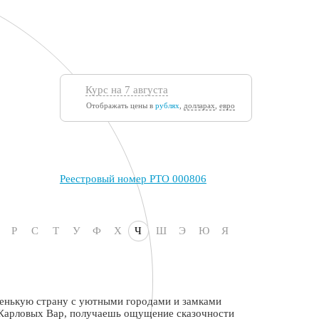
Курс на 7 августа
Отображать цены в
рублях
,
долларах
,
евро
Реестровый номер РТО 000806
Р
С
Т
У
Ф
Х
Ч
Ш
Э
Ю
Я
маленькую страну с уютными городами и замками
 Карловых Вар, получаешь ощущение сказочности