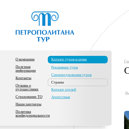
О компании
Каталог туров и цены
Гл
Полезная
Рекламные туры
информация
Спецпредложения туров
Контакты
Страны
Отзывы о
путешествиях
Каталог отелей
В
Страхование ТО
Агентствам
Наши партнеры
Политика
конфиденциальности