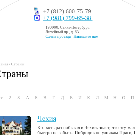
+7 (812) 600-75-79
+7 (981) 799-65-38
190000, Санкт-Петербург,
Литейный пр., д. 63
Схема проезда
Напишите нам
авная
/ Страны
Страны
се
2
8
А
Б
В
Г
Д
Е
И
К
Л
М
Н
О
П
Чехия
Кто хоть раз побывал в Чехии, знает, что эту 
быстро не забыть. Побродив по улочкам Праги,