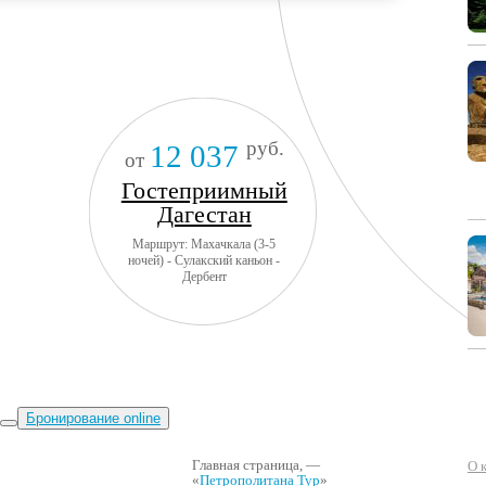
руб.
12 037
от
Гостеприимный
Дагестан
Маршрут: Махачкала (3-5
ночей) - Сулакский каньон -
Дербент
Бронирование online
Главная страница
, —
О 
«
Петрополитана Тур
»