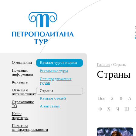
О компании
Каталог туров и цены
Главная
/ Страны
Полезная
Рекламные туры
Страны
информация
Спецпредложения
Контакты
туров
Отзывы о
Страны
путешествиях
Каталог отелей
Все
2
8
А
Страхование
ТО
Агентствам
Ф
Х
Ч
Ш
Наши
партнеры
Политика
конфиденциальности