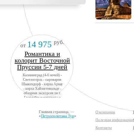
руб.
14 975
от
Романтика и
колорит Восточной
Пруссии 5-7 дней
Калининград (4-6 ночей) -
Светлогорск - сыроварня
Шаакендорф - кирха Арнау
- кирха Хайлигенвальде -
обзорная экскурсия по г.
Гвардейск и остановка у
замка Тапиау - замок
Инстербург - замок
Георгенбург- г. Черняховск
Главная страница
, —
О компании
- НП Куршская коса -
«
Петрополитана Тур
»
Полезная информация
Зеленоградск + авиа
Контакты