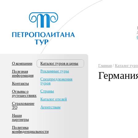
О компании
Каталог туров и цены
Главная
/
Каталог туро
Рекламные туры
Полезная
Германи
информация
Спецпредложения
туров
Контакты
Страны
Отзывы о
путешествиях
Каталог отелей
Страхование
Агентствам
ТО
Наши
партнеры
Политика
конфиденциальности