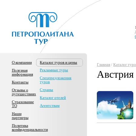
О компании
Каталог туров и цены
Главная
/
Каталог туро
Рекламные туры
Полезная
Австрия
информация
Спецпредложения
туров
Контакты
Страны
Отзывы о
путешествиях
Каталог отелей
Страхование
Агентствам
ТО
Наши
партнеры
Политика
конфиденциальности