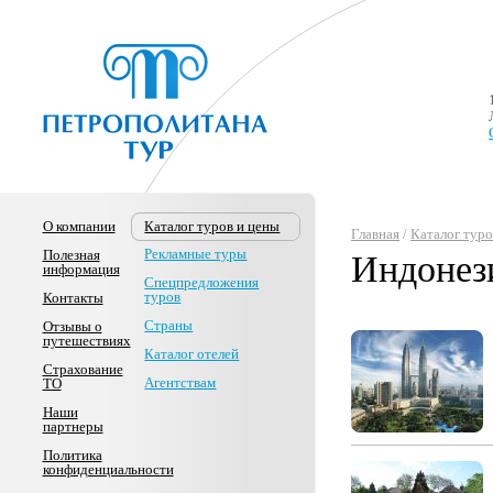
О компании
Каталог туров и цены
Главная
/
Каталог туро
Рекламные туры
Полезная
Индонез
информация
Спецпредложения
туров
Контакты
Страны
Отзывы о
путешествиях
Каталог отелей
Страхование
Агентствам
ТО
Наши
партнеры
Политика
конфиденциальности