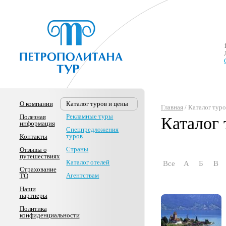
О компании
Каталог туров и цены
Главная
/ Каталог тур
Рекламные туры
Полезная
Каталог 
информация
Спецпредложения
туров
Контакты
Страны
Отзывы о
путешествиях
Каталог отелей
Все
А
Б
В
Страхование
Агентствам
ТО
Наши
партнеры
Политика
конфиденциальности