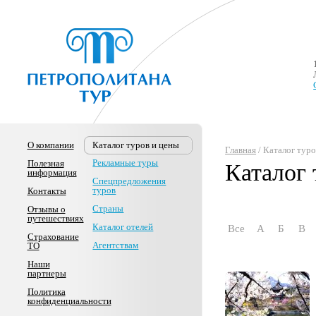
О компании
Каталог туров и цены
Главная
/ Каталог тур
Рекламные туры
Полезная
Каталог 
информация
Спецпредложения
туров
Контакты
Страны
Отзывы о
путешествиях
Каталог отелей
Все
А
Б
В
Страхование
Агентствам
ТО
Наши
партнеры
Политика
конфиденциальности